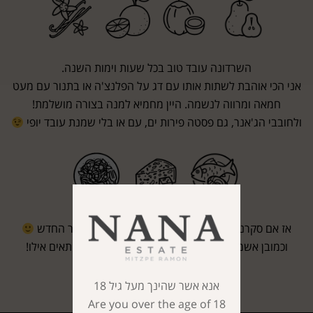
השרדונה עובד טוב בכל שעות וימות השנה.
אני הכי אוהבת לשתות אותו עם דג על הפלנצ'ה או בתנור עם מעט
חמאה ומרווה לנשמה. היין מחמיא למנה בצורה מושלמת!
ולחובבי הג'אנר, גם פסטה פירות ים, עם או בלי שמנת עובד יופי
אז אם סקרנתי אתכם,
תלחצו פה
כדי לטעום הבציר החדש
וכמובן אשמח לשמוע איזה אוכל אתם מתכננים להתאים אילו!
אנא אשר שהינך מעל גיל 18
Are you over the age of 18