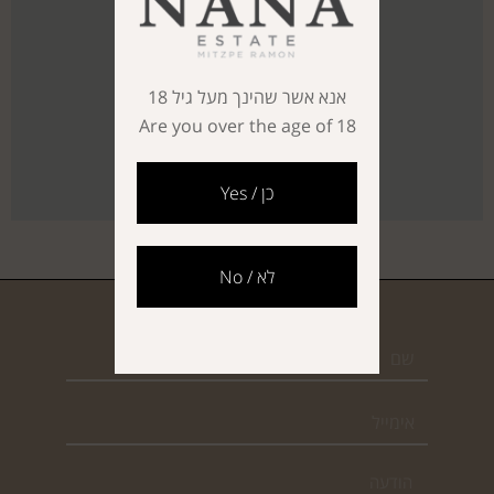
אנא אשר שהינך מעל גיל 18
Are you over the age of 18
כן / Yes
לא / No
צור קשר