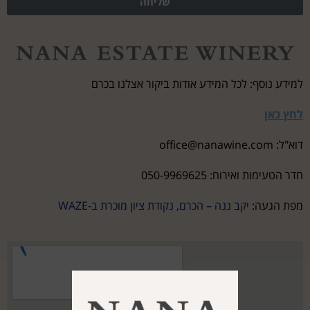
שליחה
למידע נוסף: לכל המידע אודות ביקור אצלנו בכרם
לחץ כאן
דוא"ל: office@nanawine.com
חדר הטעימות ואירוח: 050-9969625
מפת הגעה
:
יקב ננה – הכרם, נקודת ציון מוכרת ב-WAZE